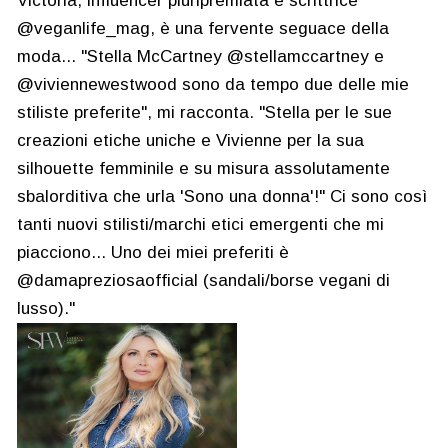
Victoria, influencer pluripremiata e scrittrice
@veganlife_mag, è una fervente seguace della
moda... "Stella McCartney @stellamccartney e
@viviennewestwood sono da tempo due delle mie
stiliste preferite", mi racconta. "Stella per le sue
creazioni etiche uniche e Vivienne per la sua
silhouette femminile e su misura assolutamente
sbalorditiva che urla 'Sono una donna'!" Ci sono così
tanti nuovi stilisti/marchi etici emergenti che mi
piacciono... Uno dei miei preferiti è
@damapreziosaofficial (sandali/borse vegani di
lusso)."