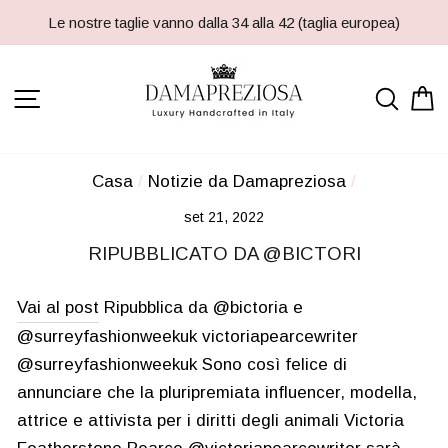
Passa
Le nostre taglie vanno dalla 34 alla 42 (taglia europea)
al
contenuto
NAVIGAZIONE DEL SITO
RIC
Casa
/
Notizie da Damapreziosa
/
set 21, 2022
RIPUBBLICATO DA @BICTORI
Vai al post
Ripubblica da @bictoria e
@surreyfashionweekuk victoriapearcewriter
@surreyfashionweekuk Sono così felice di
annunciare che la pluripremiata influencer, modella,
attrice e attivista per i diritti degli animali Victoria