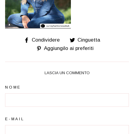
Condividi
Tweet
Condividere
Cinguetta
su
su
Salva
Aggiungilo ai preferiti
Facebook
Twitter
su
Pinterest
LASCIA UN COMMENTO
NOME
E-MAIL